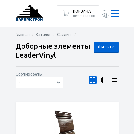
КОРЗИНА
нет товаров
Главная
Каталог
Сайдинг
Доборные элементы
ФИЛЬТР
LeaderVinyl
Сортировать:
-
по популярности
сначала дешёвые
сначала дорогие