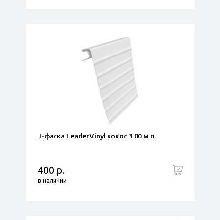
J-фаска LeaderVinyl кокос 3.00 м.п.
400 р.
в наличии