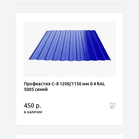
по популярности
сначала дешёвые
сначала дорогие
Профнастил С-8 1200/1150 мм 0.4 RAL
5005 синий
450 р.
в наличии