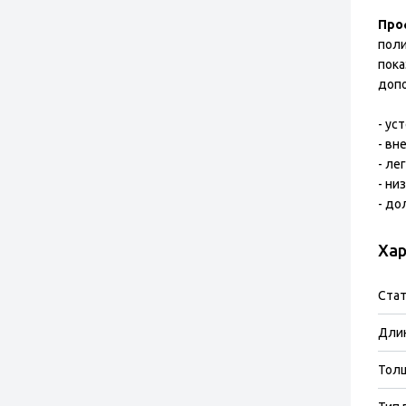
Про
поли
пока
допо
- ус
- в
- ле
- ни
- до
Хар
Стат
Длин
Тол