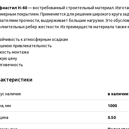
фнастил Н-60
— востребованный строительный материал. Изготав
мерным покрытием. Применяется для решения широкого круга зад
зателями прочности, выдерживает большие нагрузки. Это обусл
лнительных ребер жесткости. Из преимуществ материала также 
тойчивость к атмосферным осадкам
нешнюю привлекательность
гкость монтажа
зкую цену
лговечность
актеристики
ус наличия
в наличии
а, мм
1000
щина
0.50