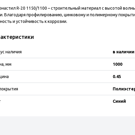
настил R-20 1150/1100 – строительный материал с высотой волн
и. Благодаря профилированию, цинковому и полимерному покры
ность и устойчивость к коррозии.
актеристики
ус наличия
в наличии
а, мм
1000
щина
0.45
покрытия
Полиэсте
т
Синий