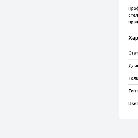
Проф
стал
проч
Хар
Стат
Длин
Тол
Тип 
Цве