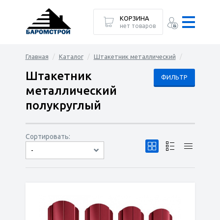
КОРЗИНА
нет товаров
Главная
Каталог
Штакетник металлический
Штакетник
ФИЛЬТР
металлический
полукруглый
Сортировать:
-
по популярности
сначала дешёвые
сначала дорогие