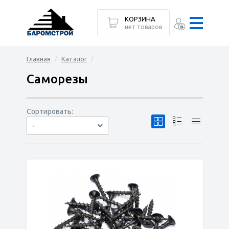
КОРЗИНА
нет товаров
Главная
Каталог
Саморезы
Сортировать:
-
по популярности
сначала дешёвые
сначала дорогие