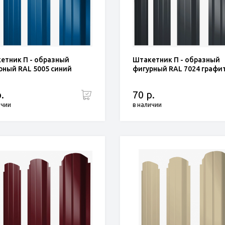
етник П - образный
Штакетник П - образный
рный RAL 5005 синий
фигурный RAL 7024 графи
.
70 р.
ичии
в наличии