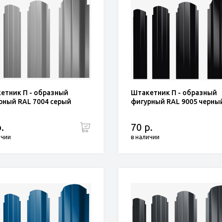
етник П - образный
Штакетник П - образный
рный RAL 7004 серый
фигурный RAL 9005 черны
.
70 р.
ичии
в наличии