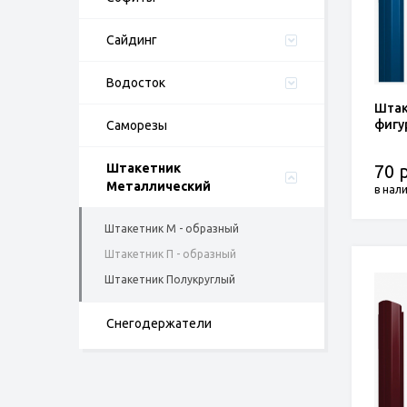
Cайдинг
Водосток
Штак
фигу
Саморезы
Штакетник
70 р
Металлический
в нал
Штакетник М - образный
Штакетник П - образный
Штакетник Полукруглый
Снегодержатели