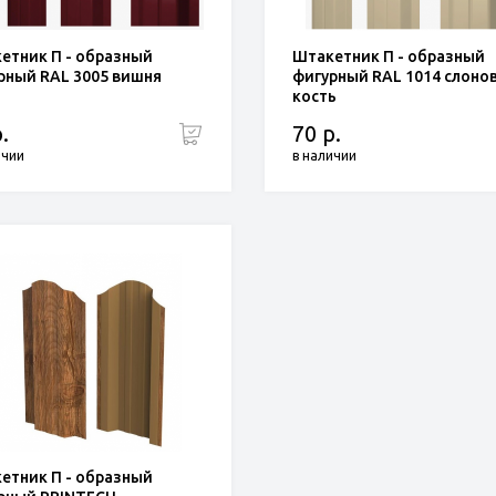
етник П - образный
Штакетник П - образный
рный RAL 3005 вишня
фигурный RAL 1014 слоно
кость
.
70 р.
ичии
в наличии
етник П - образный