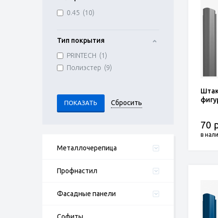
0.45 (
10
)
Тип покрытия
PRINTECH (
1
)
Полиэстер (
9
)
Штак
фигу
70 р
в нал
Металлочерепица
Профнастил
Фасадные панели
Софиты