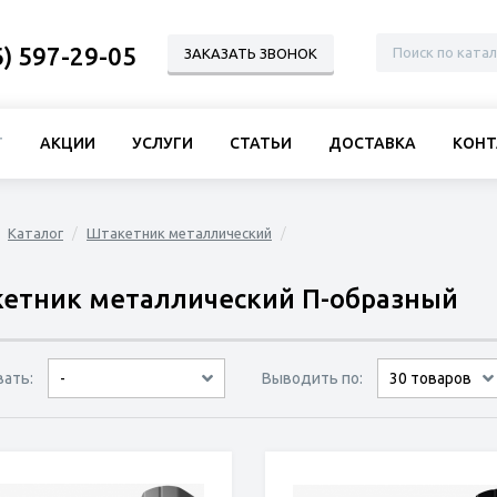
6) 597-29-05
ЗАКАЗАТЬ ЗВОНОК
Г
АКЦИИ
УСЛУГИ
СТАТЬИ
ДОСТАВКА
КОНТ
Каталог
Штакетник металлический
етник металлический П-образный
вать:
Выводить по:
-
9 товаров
15 товаров
30 товаров
по популярности
сначала дешёвые
сначала дорогие