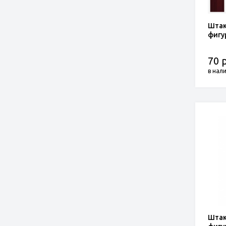
Штак
фигу
70 р
в нал
Штак