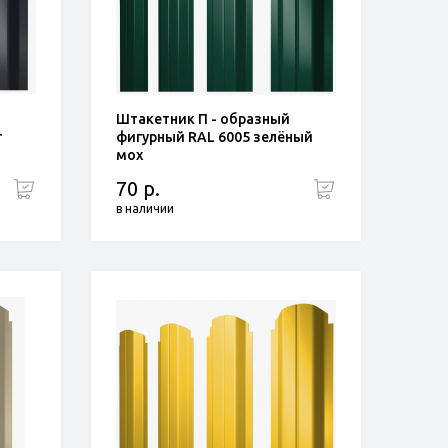
Штакетник П - образный
т
фигурный RAL 6005 зелёный
мох
70 р.
в наличии