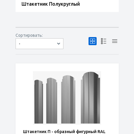
Штакетник Полукруглый
Сортировать:
-
по популярности
сначала дешёвые
сначала дорогие
Штакетник П - образный фигурный RAL