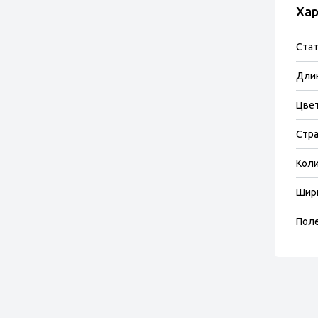
Хар
Стат
Длин
Цве
Стра
Коли
Шири
Поле